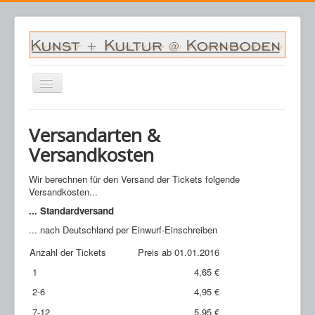
Navigation
an/aus
Startseite
Versandarten &
Veranstaltungen
Versandkosten
Archiv
Wir berechnen für den Versand der Tickets folgende
Saalplan
Versandkosten...
... Standardversand
Kornboden
... nach Deutschland per Einwurf-Einschreiben
Kontakt
Anzahl der Tickets
Preis ab 01.01.2016
Warenkorb
1
4,65 €
2-6
4,95 €
7-12
5,95 €