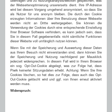
übertragen und zu Nutzungsanalysezwecken gespeichert, was
der Webseitenoptimierung unsererseits dient. Ihre IP-Adresse
wird bei diesem Vorgang umge­hend anony­mi­siert, so dass Sie
als Nutzer für uns anonym bleiben. Die durch den Cookie
erzeugten Informationen über Ihre Benutzung dieser Webseite
werden nicht an Dritte weitergegeben. Sie können die
Verwendung der Cookies durch eine entsprechende Einstellung
Ihrer Browser Software verhindern, es kann jedoch sein, dass
Sie in diesem Fall gegebenenfalls nicht sämtliche Funktionen
dieser Website voll umfänglich nutzen können.
Wenn Sie mit der Spei­che­rung und Aus­wer­tung die­ser Daten
aus Ihrem Besuch nicht ein­ver­stan­den sind, dann kön­nen Sie
der Spei­che­rung und Nut­zung nachfolgend per Maus­klick
jederzeit wider­spre­chen. In diesem Fall wird in Ihrem Browser
ein sog. Opt-Out-Cookie abgelegt, was zur Folge hat, dass
Piwik kei­ner­lei Sit­zungs­da­ten erhebt. Achtung: Wenn Sie Ihre
Cookies löschen, so hat dies zur Folge, dass auch das Opt-
Out-Cookie gelöscht wird und ggf. von Ihnen erneut aktiviert
werden muss.
Widerspruch: